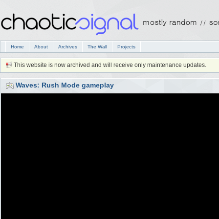
Que es foldear en el poker.
Que es foldear en el poker.
Crazy Luck Casino Review And Free Chips Bonus
Crazy Luck Casino Review And Free Chips Bonus
: Cada uno de estos juegos
: Cada uno de estos juegos
tiene un boleto o una hoja de puntuación únicos.
tiene un boleto o una hoja de puntuación únicos.
Online Casinos Reviews
Online Casinos Reviews
- Hay dos opciones para la atención al cliente en
- Hay dos opciones para la atención al cliente en
BetRivers Online Casino New Jersey.
BetRivers Online Casino New Jersey.
Canada Casino Registration Bonus
Canada Casino Registration Bonus
: El equipo de Mylo puede tardar un par de
: El equipo de Mylo puede tardar un par de
días hábiles en acreditar su cuenta, así que tenga paciencia.
días hábiles en acreditar su cuenta, así que tenga paciencia.
Home
About
Archives
The Wall
Projects
La lotería nacional del sábado.
La lotería nacional del sábado.
Are Slot Machine Legal In Canada
Are Slot Machine Legal In Canada
This website is now archived and will receive only maintenance updates.
El pago de 10 a 1 para una apuesta de empate puede parecer atractivo.
El pago de 10 a 1 para una apuesta de empate puede parecer atractivo.
Online Casino Game
Online Casino Game
Este establecimiento de juego opera en Internet y está disponible para los
Este establecimiento de juego opera en Internet y está disponible para los
Waves: Rush Mode gameplay
usuarios todo el tiempo, cuando está conectado a la red.
usuarios todo el tiempo, cuando está conectado a la red.
Tenga en cuenta que el icono de dispersión en los 3 Reyes la perla, estos iconos
Tenga en cuenta que el icono de dispersión en los 3 Reyes la perla, estos iconos
pagan si hay más de uno en cualquier lugar.
pagan si hay más de uno en cualquier lugar.
Acnl bingo.
Acnl bingo.
Free Crypto Instantly No Deposit
Free Crypto Instantly No Deposit
Son estos ricos mecenas los que impulsan la economía local.
Son estos ricos mecenas los que impulsan la economía local.
5 Free No Deposit Casino Canada
5 Free No Deposit Casino Canada
Se proyecta que el mercado de China sufrirá un cambio considerable de su
Se proyecta que el mercado de China sufrirá un cambio considerable de su
estructura fragmentada actual a una más consolidada, lo que impulsaría la
estructura fragmentada actual a una más consolidada, lo que impulsaría la
demanda de maquinaria de fabricación de cajas corrugadas y servicios de
demanda de maquinaria de fabricación de cajas corrugadas y servicios de
soporte de mejor calidad.
soporte de mejor calidad.
Download Free Roulette Game
Download Free Roulette Game