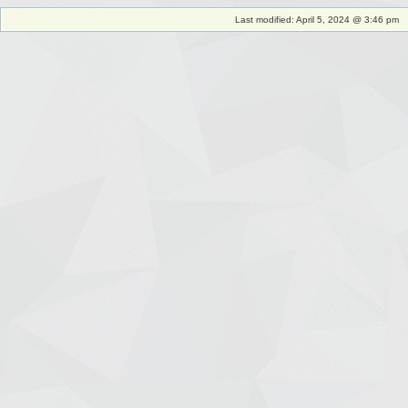
Last modified: April 5, 2024 @ 3:46 pm