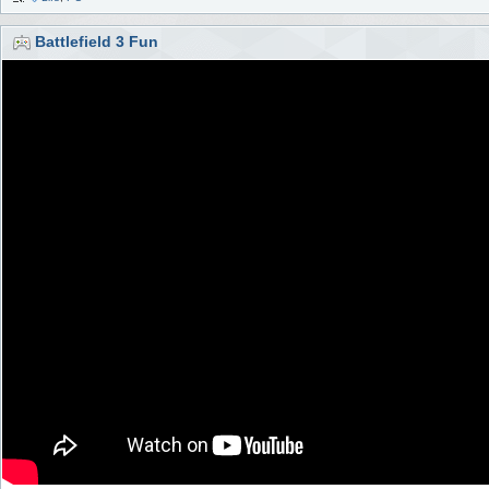
Battlefield 3 Fun